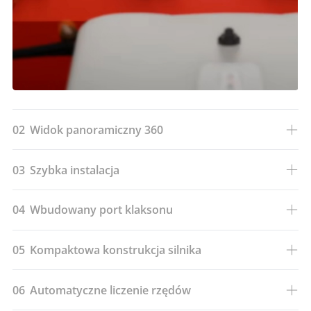
02
Widok panoramiczny 360
03
Szybka instalacja
04
Wbudowany port klaksonu
05
Kompaktowa konstrukcja silnika
06
Automatyczne liczenie rzędów