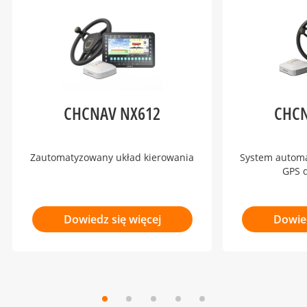
CHCNAV NX612
CHCN
Zautomatyzowany układ kierowania
System automa
GPS 
Dowiedz się więcej
Dowied