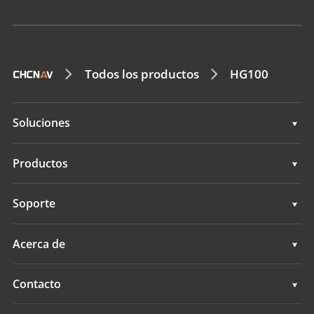
Todos los productos
HG100
Soluciones
Soluciones
Productos
Sistemas de dirección automática
Soporte
Sistemas de guía manual
Soporte
Acerca de
Sistemas de nivelación de terrenos
Descripción general
Contacto
Sistemas GNSS
Noticias