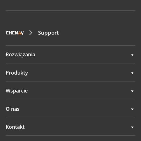
Support
Rozwiązania
Rozwiązania
Produkty
Systemy automatycznego sterowania
Wsparcie
Systemy ręcznego prowadzenia
Wsparcie
O nas
Systemy niwelacji terenu
Przegląd
Kontakt
Systemy GNSS
Aktualności