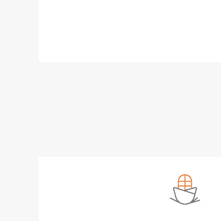
Überschneidungen oder verpasste Abschnitte
effiziente Abdeckung.