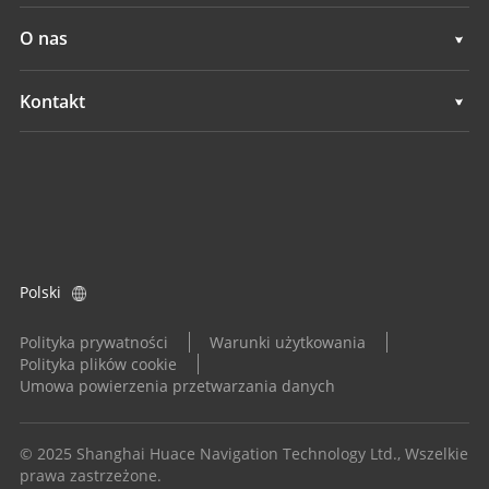
Systemy ręcznego prowadzenia
Wsparcie
O nas
Systemy niwelacji terenu
Przegląd
Kontakt
Systemy GNSS
Aktualności
Lokalizacje
System Kontroli Aplikacji
Wydarzenia
Znajdź dealera
Wszystkie produkty
Zapytanie o produkt
Polski
Zostań dealerem
Polityka prywatności
Warunki użytkowania
Polityka plików cookie
Umowa powierzenia przetwarzania danych
© 2025 Shanghai Huace Navigation Technology Ltd., Wszelkie
prawa zastrzeżone.