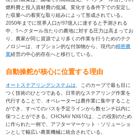
燃料費と投入資材費の低減、変化する条件下での安定し
た収量への着実な取り組みによって形成されている。
2050年までに世界人口が97億人に達すると予測される
中、1ヘクタール当たりの農地に対する圧力は高まってお
り、農家が同じ資源でより多くの作業を行うためのテク
ノロジーは、オプション的な付加物から、現代の
精密農
業
経営の中心的存在へと移行している。
自動操舵が核心に位置する理由
オートステアリングシステムは
、このカーブで最も目に
つく技術のひとつである。日常的なステアリング作業を
代行することで、オペレーターは農作業に集中すること
ができ、すべてのパスを予定ラインから数センチ以内に
保つことができる。CHCNAV NX610は、この役割のため
に作られた一例で、アフターマーケット・ソリューショ
ンとして幅広い農業機械に統合されている。