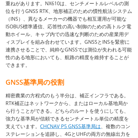
重ねがあります。NX610は、センチメートルレベルの測
位を行うGNSS RTK、地形補正のための慣性航法システム
（INS）、異なるメーカーの機器でも相互運用が可能な
ISOBUS標準通信、応答性の高い制御のための高トルク電
動ホイール、キャブ内での迅速な判断のための産業用デ
ィスプレイを組み合わせています。GNSSとINSを緊密に
連携させることで、純粋なGNSSでは測位が失われる可能
性のある地形においても、航路の精度を維持することが
できます。
GNSS基準局の役割
精密農業の方程式のもう半分は、補正インフラである。
RTK補正はネットワークから、またはローカル基地局か
ら行うことができる。どちらのルートを使うにしても、
強力な基準局が信頼できるセンチメートル単位の精度を
支えています。
CHCNAV P5 GNSS基準局は
、複数のコン
ステレーションを追跡し、4GとUHFの両方の無線出力を