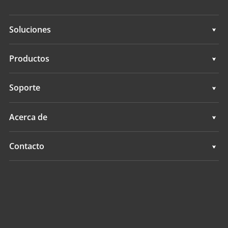
Soluciones
Soluciones
Productos
Sistemas de dirección automática
Soporte
Sistemas de guía manual
Soporte
Acerca de
Sistemas de nivelación de terrenos
Descripción general
Contacto
Sistemas GNSS
Noticias
Ubicaciones
Sistema de Control de Aplicación
Eventos
Buscar un distribuidor
Todos los productos
Consulta de producto