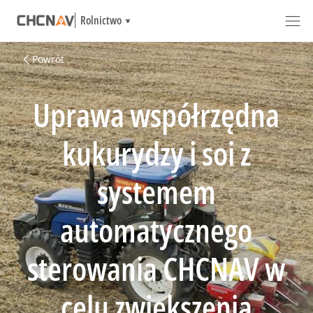
Rolnictwo
Powrót
Uprawa współrzędna
kukurydzy i soi z
systemem
automatycznego
sterowania CHCNAV w
celu zwiększenia