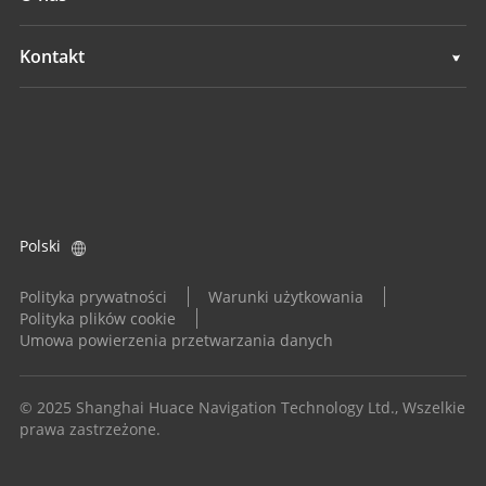
Systemy niwelacji terenu
Przegląd
Kontakt
Systemy GNSS
Aktualności
Lokalizacje
System Kontroli Aplikacji
Wydarzenia
Znajdź dealera
Wszystkie produkty
Zapytanie o produkt
Polski
Zostań dealerem
Polityka prywatności
Warunki użytkowania
Polityka plików cookie
Umowa powierzenia przetwarzania danych
© 2025 Shanghai Huace Navigation Technology Ltd., Wszelkie
prawa zastrzeżone.