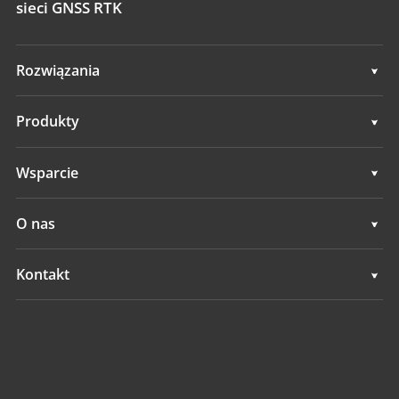
sieci GNSS RTK
Rozwiązania
Rozwiązania
Produkty
Systemy automatycznego sterowania
Wsparcie
Systemy ręcznego prowadzenia
Wsparcie
O nas
Systemy niwelacji terenu
Przegląd
Kontakt
Systemy GNSS
Aktualności
Lokalizacje
System Kontroli Aplikacji
Wydarzenia
Znajdź dealera
Wszystkie produkty