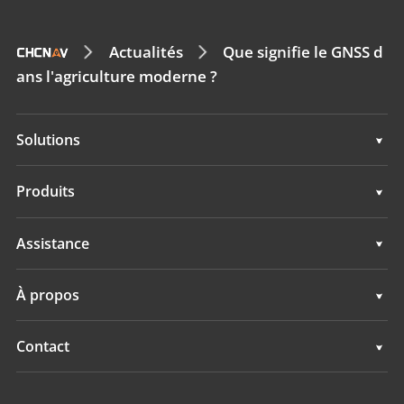
Actualités
Que signifie le GNSS d
ans l'agriculture moderne ?
Solutions
Solutions
Produits
Systèmes d'Autoguidage
Assistance
Systèmes de Guidage
Assistance
À propos
Systèmes de Nivellement
Présentation
Contact
Systèmes GNSS
Actualités
Implantations