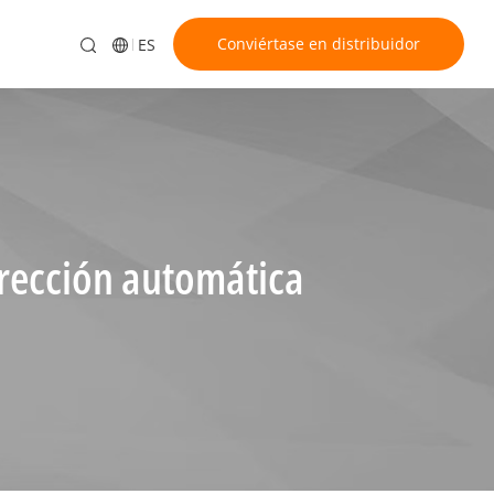
Conviértase en distribuidor
ES
irección automática