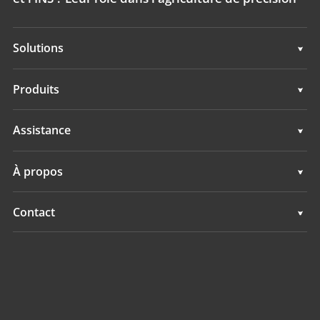
Solutions
Solutions
Produits
Systèmes d'Autoguidage
Assistance
Systèmes de Guidage
Assistance
À propos
Systèmes de Nivellement
Présentation
Contact
Systèmes GNSS
Actualités
Implantations
Système de contrôle d’application
Evénements
Trouver un revendeur
Tous les produits
Demande produit