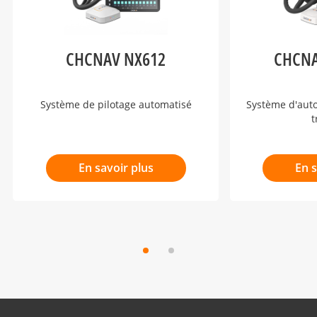
CHCNAV NX612
CHCNA
Système de pilotage automatisé
Système d'aut
t
En savoir plus
En s