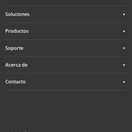
Soluciones
Soluciones
Productos
Sistemas de dirección automática
Soporte
Sistemas de guía manual
Soporte
Acerca de
Sistemas de nivelación de terrenos
Descripción general
Contacto
Sistemas GNSS
Noticias
Ubicaciones
Sistema de Control de Aplicación
Eventos
Buscar un distribuidor
Todos los productos
Consulta de producto