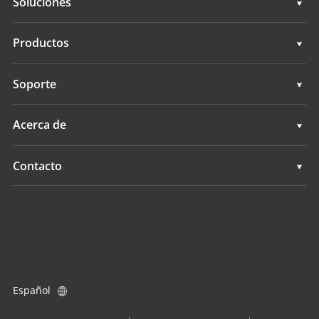
Soluciones
Soluciones
Productos
Sistemas de dirección automática
Soporte
Sistemas de guía manual
Soporte
Acerca de
Sistemas de nivelación de terrenos
Descripción general
Contacto
Sistemas GNSS
Noticias
Ubicaciones
Sistema de Control de Aplicación
Eventos
Buscar un distribuidor
Todos los productos
Consulta de producto
Español
Conviértase en distribuidor