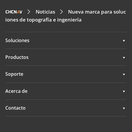
Noticias
Nueva marca para soluc
iones de topografía e ingeniería
Soluciones
Soluciones
Productos
Sistemas de dirección automática
Soporte
Sistemas de guía manual
Soporte
Acerca de
Sistemas de nivelación de terrenos
Descripción general
Contacto
Sistemas GNSS
Noticias
Ubicaciones
Sistema de Control de Aplicación