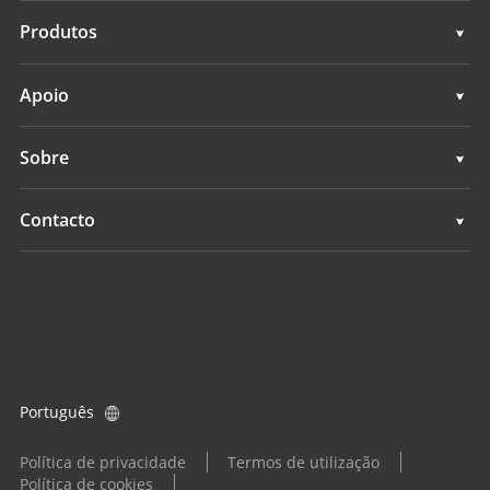
Soluções
Produtos
Sistemas de direção automática
Apoio
Sistemas de orientação manual
Apoio
Sobre
Sistemas de nivelamento de terrenos
Visão geral
Contacto
Sistemas GNSS
Notícias
Localizações
Sistema de Controle de Aplicação
Eventos
Encontrar um revendedor
Todos os produtos
Consulta de produtos
Português
Tornar-se um revendedor
Política de privacidade
Termos de utilização
Política de cookies