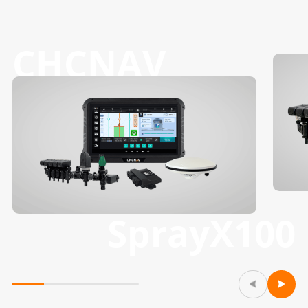
CHCNAV
SprayX100