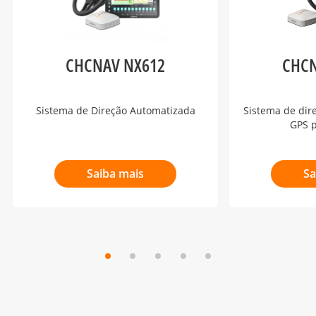
CHCNAV NX612
CHCN
Sistema de Direção Automatizada
Sistema de dir
GPS p
Saiba mais
Sa