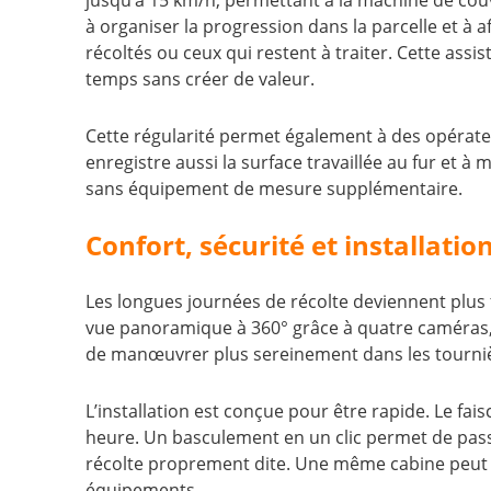
jusqu’à 15 km/h, permettant à la machine de cou
à organiser la progression dans la parcelle et à a
récoltés ou ceux qui restent à traiter. Cette ass
temps sans créer de valeur.
Cette régularité permet également à des opérate
enregistre aussi la surface travaillée au fur et à 
sans équipement de mesure supplémentaire.
Confort, sécurité et installatio
Les longues journées de récolte deviennent plus f
vue panoramique à 360° grâce à quatre caméras, p
de manœuvrer plus sereinement dans les tournièr
L’installation est conçue pour être rapide. Le fai
heure. Un basculement en un clic permet de pass
récolte proprement dite. Une même cabine peut ain
équipements.