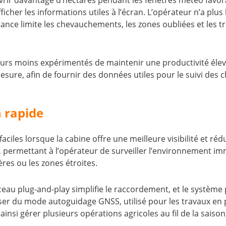
vrir davantage d’hectares pendant les fenêtres météo favo
fficher les informations utiles à l’écran. L’opérateur n’a plu
istance limite les chevauchements, les zones oubliées et les
urs moins expérimentés de maintenir une productivité élev
mesure, afin de fournir des données utiles pour le suivi des c
n rapide
aciles lorsque la cabine offre une meilleure visibilité et ré
ermettant à l’opérateur de surveiller l’environnement immé
es ou les zones étroites.
sceau plug-and-play simplifie le raccordement, et le système
er du mode autoguidage GNSS, utilisé pour les travaux en
si gérer plusieurs opérations agricoles au fil de la saison, 