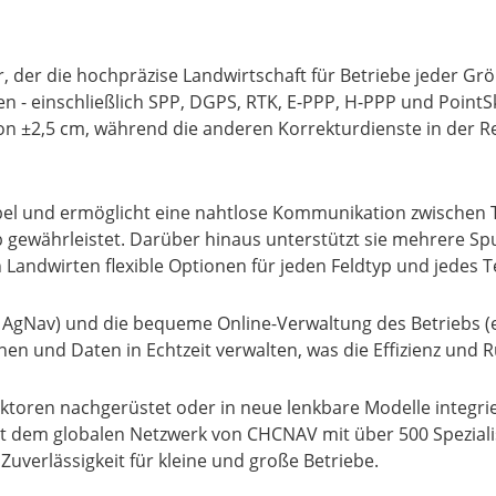
, der die hochpräzise Landwirtschaft für Betriebe jeder Gr
 - einschließlich SPP, DGPS, RTK, E-PPP, H-PPP und PointSk
n ±2,5 cm, während die anderen Korrekturdienste in der R
bel und ermöglicht eine nahtlose Kommunikation zwischen 
b gewährleistet. Darüber hinaus unterstützt sie mehrere S
n Landwirten flexible Optionen für jeden Feldtyp und jedes T
h AgNav) und die bequeme Online-Verwaltung des Betriebs 
 und Daten in Echtzeit verwalten, was die Effizienz und Rü
aktoren nachgerüstet oder in neue lenkbare Modelle integri
 dem globalen Netzwerk von CHCNAV mit über 500 Spezialist
uverlässigkeit für kleine und große Betriebe.