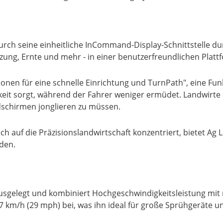
ch seine einheitliche InCommand-Display-Schnittstelle dur
nzung, Ernte und mehr - in einer benutzerfreundlichen Platt
ionen für eine schnelle Einrichtung und TurnPath", eine Fu
keit sorgt, während der Fahrer weniger ermüdet. Landwirt
dschirmen jonglieren zu müssen.
ch auf die Präzisionslandwirtschaft konzentriert, bietet Ag L
den.
usgelegt und kombiniert Hochgeschwindigkeitsleistung mit r
7 km/h (29 mph) bei, was ihn ideal für große Sprühgeräte u