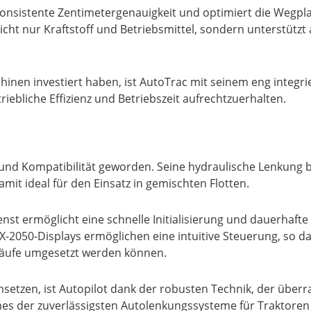
e konsistente Zentimetergenauigkeit und optimiert die We
cht nur Kraftstoff und Betriebsmittel, sondern unterstützt 
schinen investiert haben, ist AutoTrac mit seinem eng inte
riebliche Effizienz und Betriebszeit aufrechtzuerhalten.
 und Kompatibilität geworden. Seine hydraulische Lenkung b
mit ideal für den Einsatz in gemischten Flotten.
st ermöglicht eine schnelle Initialisierung und dauerhafte
MX-2050-Displays ermöglichen eine intuitive Steuerung, so 
bläufe umgesetzt werden können.
setzen, ist Autopilot dank der robusten Technik, der übe
nes der zuverlässigsten Autolenkungssysteme für Traktoren