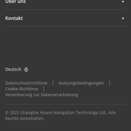
Über uns
Bodennivellierungssysteme
Übersicht
Kontakt
GNSS-Systeme
Neuigkeiten
Standorte
Applikationskontrollsystem
Ereignisse
Einen Händler finden
Alle Produkte
Produktanfrage
Deutsch
Händler werden
Datenschutzrichtlinie
Nutzungsbedingungen
Cookie-Richtlinie
Vereinbarung zur Datenverarbeitung
© 2025 Shanghai Huace Navigation Technology Ltd., Alle
Rechte vorbehalten.