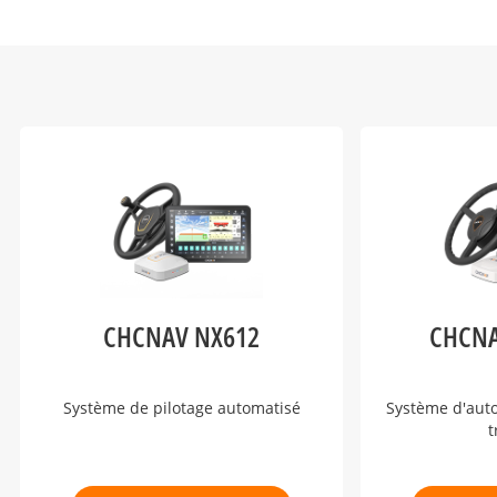
CHCNAV NX612
CHCNA
Système de pilotage automatisé
Système d'aut
t