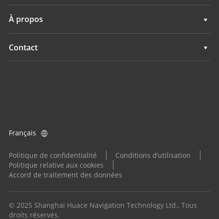
Systèmes de Guidage
Assistance
À propos
Systèmes de Nivellement
Présentation
Contact
Systèmes GNSS
Actualités
Implantations
Système de contrôle d’application
Evénements
Trouver un revendeur
Tous les produits
Demande produit
Français
Devenir distributeur
Politique de confidentialité
Conditions d’utilisation
Politique relative aux cookies
Accord de traitement des données
© 2025 Shanghai Huace Navigation Technology Ltd., Tous
droits réservés.