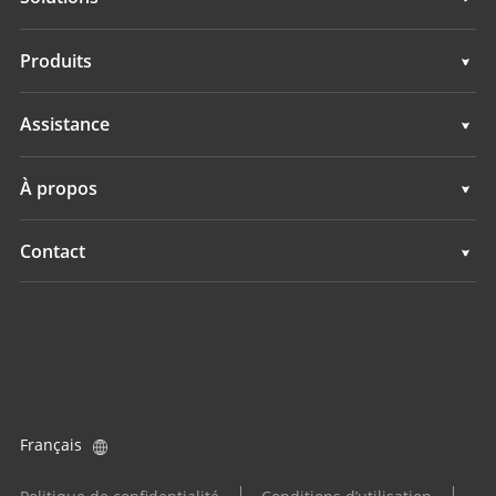
Solutions
Produits
Systèmes d'Autoguidage
Assistance
Systèmes de Guidage
Assistance
À propos
Systèmes de Nivellement
Présentation
Contact
Systèmes GNSS
Actualités
Implantations
Système de contrôle d’application
Evénements
Trouver un revendeur
Tous les produits
Demande produit
Français
Devenir distributeur