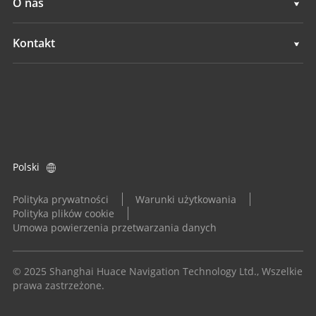
O nas
Systemy niwelacji terenu
Przegląd
Kontakt
Systemy GNSS
Aktualności
Lokalizacje
System Kontroli Aplikacji
Wydarzenia
Znajdź dealera
Wszystkie produkty
Zapytanie o produkt
Polski
Zostań dealerem
Polityka prywatności
Warunki użytkowania
Polityka plików cookie
Umowa powierzenia przetwarzania danych
© 2025 Shanghai Huace Navigation Technology Ltd., Wszelkie
prawa zastrzeżone.