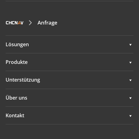
Anfrage
Lösungen
Lösungen
Produkte
Automatische Lenkungssysteme
Unterstützung
Manuelle Leitsysteme
Unterstützung
Über uns
Bodennivellierungssysteme
Übersicht
Kontakt
GNSS-Systeme
Neuigkeiten
Standorte
Applikationskontrollsystem