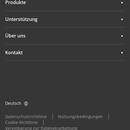
Produkte
Automatische Lenkungssysteme
Unterstützung
Manuelle Leitsysteme
Unterstützung
Über uns
Bodennivellierungssysteme
Übersicht
Kontakt
GNSS-Systeme
Neuigkeiten
Standorte
Applikationskontrollsystem
Ereignisse
Einen Händler finden
Alle Produkte
Produktanfrage
Deutsch
Händler werden
Datenschutzrichtlinie
Nutzungsbedingungen
Cookie-Richtlinie
Vereinbarung zur Datenverarbeitung